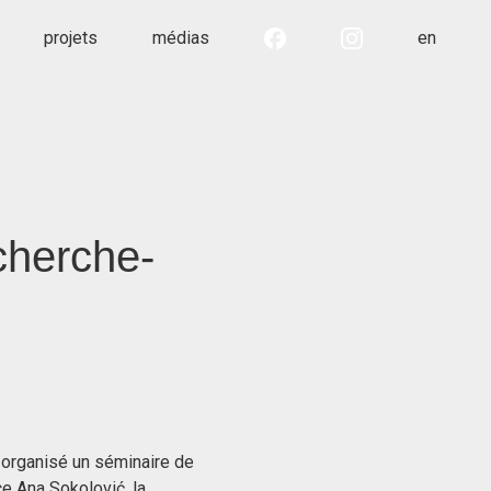
projets
médias
en
echerche-
a organisé un séminaire de
ce Ana Sokolović, la