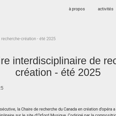
à propos
activités
e recherche-création - été 2025
e interdisciplinaire de r
création - été 2025
25
sécutive, la Chaire de recherche du Canada en création d’opéra 
iplinaire sur le site d’Orford Musique. Codirigé par la compositri